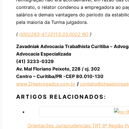
contrato, o relator condenou a empregadora ao pa
salários e demais vantagens do período da estabil
pela maioria da Turma julgadora.
(
0002263-47.2011.5.03.0022 RO
)
Zavadniak Advocacia Trabalhista Curitiba –
Advoga
Advocacia Especializada
(41) 3233-0329
Av. Mal Floriano Peixoto, 228 / cj. 302
Centro – Curitiba/PR -CEP 80.010-130
www.ZHadvogados.com.br
/
contato@zhaadvogad
ARTIGOS RELACIONADOS:
Orientações Jurisprudenciais TRT 9ª Região P