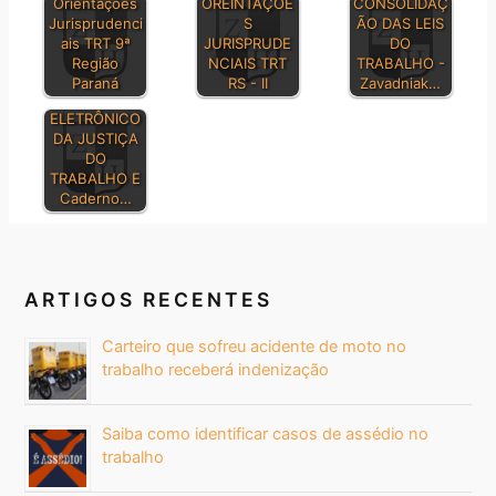
Orientações
OREINTAÇÕE
CONSOLIDAÇ
Jurisprudenci
S
ÃO DAS LEIS
ais TRT 9ª
JURISPRUDE
DO
Região
NCIAIS TRT
TRABALHO -
Paraná
RS - II
Zavadniak…
DIÁRIO
ELETRÔNICO
DA JUSTIÇA
DO
TRABALHO E
Caderno…
ARTIGOS RECENTES
Carteiro que sofreu acidente de moto no
trabalho receberá indenização
Saiba como identificar casos de assédio no
trabalho