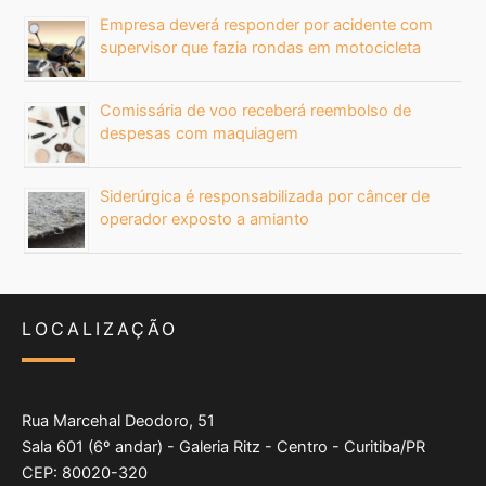
Empresa deverá responder por acidente com
supervisor que fazia rondas em motocicleta
Comissária de voo receberá reembolso de
despesas com maquiagem
Siderúrgica é responsabilizada por câncer de
operador exposto a amianto
LOCALIZAÇÃO
Rua Marcehal Deodoro, 51
Sala 601 (6º andar) - Galeria Ritz - Centro - Curitiba/PR
CEP: 80020-320