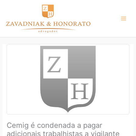
Ir
para
o
conteúdo
Cemig é condenada a pagar
adicionais trabalhistas a vigilante