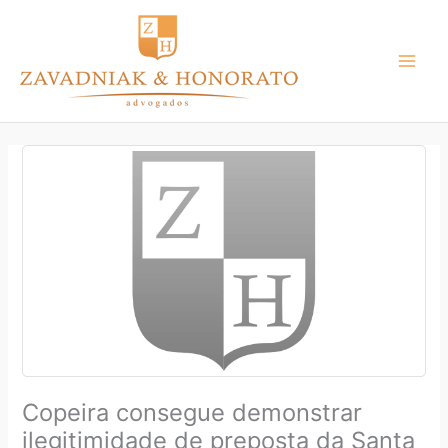
Ir
para
o
conteúdo
Copeira consegue demonstrar
ilegitimidade de preposta da Santa