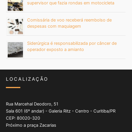
supervisor que fazia rondas em motocicleta
Comissária de voo receberá reembolso de
despesas com maquiagem
Siderúrgica é responsabilizada por câncer de
operador exposto a amianto
LOCALIZAÇÃO
Rua Marcehal Deodoro, 51
Sala 601 (6º andar) - Galeria Ritz - Centro - Curitiba/PR
CEP: 80020-320
Próximo a praça Zacarias