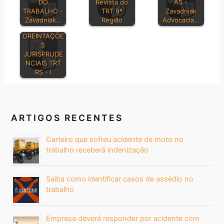
DO
Revista do
AS -
TRABALHO -
TRT 9ª
Zavadniak
Zavadniak…
Região
Advocacia…
OREINTAÇÕE
S
JURISPRUDE
NCIAIS TRT
RS - I
ARTIGOS RECENTES
Carteiro que sofreu acidente de moto no
trabalho receberá indenização
Saiba como identificar casos de assédio no
trabalho
Empresa deverá responder por acidente com