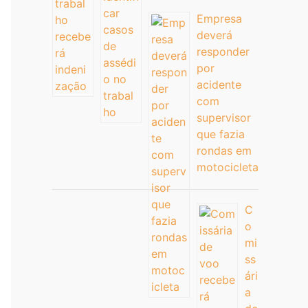
Empresa
deverá
responder
por
acidente
com
supervisor
que fazia
rondas em
motocicleta
C
o
mi
ss
ári
a