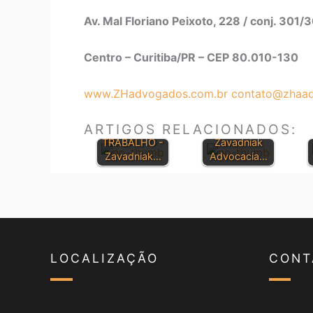
Av. Mal Floriano Peixoto, 228 / conj. 301/
Centro – Curitiba/PR – CEP 80.010-130
PRINCIPAIS
www.ZHadvogados.com.br
contato@zhaad
CONSOLIDAÇ
LEIS
ÃO DAS LEIS
TRABALHIST
ARTIGOS RELACIONADOS:
DO
AS -
TRABALHO -
Zavadniak
Zavadniak…
Advocacia…
LOCALIZAÇÃO
CONT