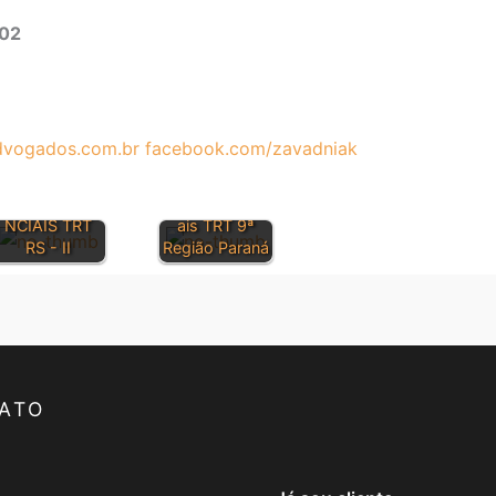
302
vogados.com.br
facebook.com/zavadniak
OREINTAÇÕE
S
Orientações
JURISPRUDE
Jurisprudenci
NCIAIS TRT
ais TRT 9ª
RS - II
Região Paraná
ATO