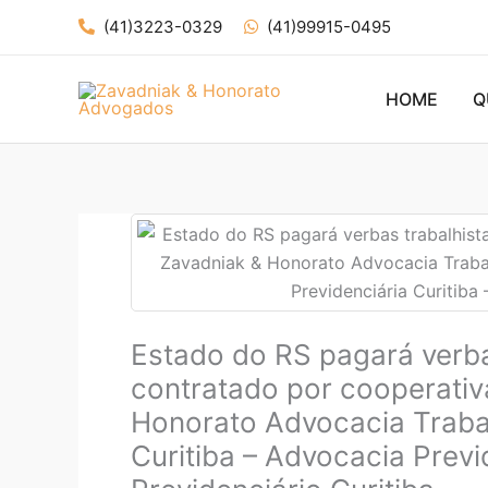
Ir
(41)3223-0329
(41)99915-0495
para
o
conteúdo
HOME
Q
Estado do RS pagará verbas
contratado por cooperativ
Honorato Advocacia Trabal
Curitiba – Advocacia Previ