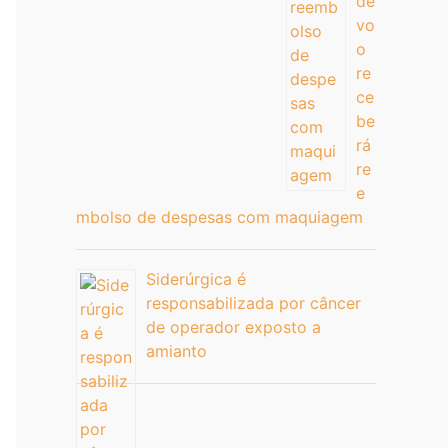
de
vo
o
re
ce
be
rá
re
e
mbolso de despesas com maquiagem
Siderúrgica é
responsabilizada por câncer
de operador exposto a
amianto