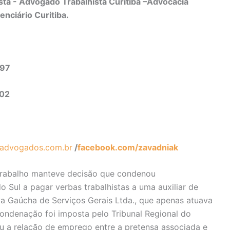
ta - Advogado Trabalhista Curitiba –Advocacia
enciário Curitiba.
497
302
advogados.com.br
/
facebook.com/zavadniak
 Trabalho manteve decisão que condenou
 Sul a pagar verbas trabalhistas a uma auxiliar de
va Gaúcha de Serviços Gerais Ltda., que apenas atuava
ndenação foi imposta pelo Tribunal Regional do
u a relação de emprego entre a pretensa associada e