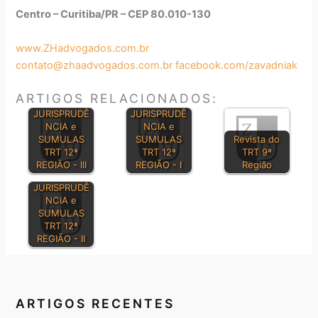
Centro – Curitiba/PR – CEP 80.010-130
www.ZHadvogados.com.br
contato@zhaadvogados.com.br
facebook.com/zavadniak
ARTIGOS RELACIONADOS:
BOLETIM DE
BOLETIM DE
JURISPRUDÊ
JURISPRUDÊ
NCIA e
NCIA e
SUMULAS
SUMULAS
Revista do
TRT 12ª
TRT 12ª
TRT 9ª
REGIÃO - III
REGIÃO - I
Região
BOLETIM DE
JURISPRUDÊ
NCIA e
SUMULAS
TRT 12ª
REGIÃO - II
ARTIGOS RECENTES