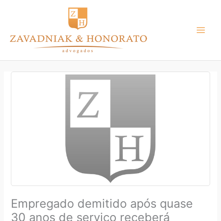
Ir
para
o
conteúdo
Empregado demitido após quase
30 anos de serviço receberá