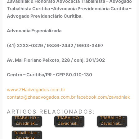
Zavadniak & Honorato Advocacia Trabalhista – Advogado
Trabalhista Curitiba –Advocacia Previdenciária Curitiba –
Advogado Previdenciário Curitiba.
Advocacia Especializada
(41) 3233-0329 / 9886-2442 / 9903-3497
Av. Mal Floriano Peixoto, 228 / conj. 301/302
Centro – Curitiba/PR – CEP 80.010-130
www.ZHadvogados.com.br
contato@zhaadvogados.com.br
facebook.com/zavadniak
SÚMULAS
SÚMULAS
CONSOLIDAÇ
TRIBUNAL
TRIBUNAL
ÃO DAS LEIS
ARTIGOS RELACIONADOS:
SUPERIOR DO
SUPERIOR DO
DO
TRABALHO -
TRABALHO -
TRABALHO -
Dúvidas sobre
Zavadniak…
Zavadniak…
Zavadniak…
Direitos
Trabalhistas -
Zavadniak…