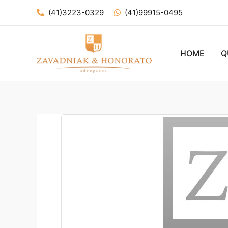
Ir
(41)3223-0329
(41)99915-0495
para
o
conteúdo
HOME
Q