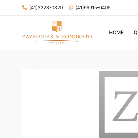
Ir
(41)3223-0329
(41)99915-0495
para
o
conteúdo
HOME
Q