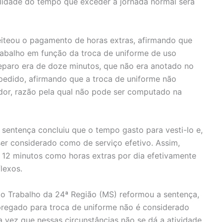
talidade do tempo que exceder a jornada normal será
eiteou o pagamento de horas extras, afirmando que
rabalho em função da troca de uniforme de uso
reparo era de doze minutos, que não era anotado no
pedido, afirmando que a troca de uniforme não
dor, razão pela qual não pode ser computado na
 sentença concluiu que o tempo gasto para vesti-lo e,
 ser considerado como de serviço efetivo. Assim,
12 minutos como horas extras por dia efetivamente
lexos.
do Trabalho da 24ª Região (MS) reformou a sentença,
regado para troca de uniforme não é considerado
vez que nessas circunstâncias não se dá a atividade