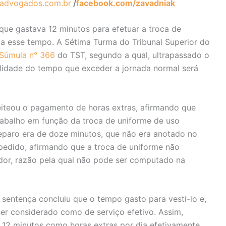
advogados.com.br
/
facebook.com/zavadniak
e gastava 12 minutos para efetuar a troca de
s a esse tempo. A Sétima Turma do Tribunal Superior do
Súmula n° 366
do TST, segundo a qual, ultrapassado o
talidade do tempo que exceder a jornada normal será
eiteou o pagamento de horas extras, afirmando que
rabalho em função da troca de uniforme de uso
reparo era de doze minutos, que não era anotado no
pedido, afirmando que a troca de uniforme não
dor, razão pela qual não pode ser computado na
 sentença concluiu que o tempo gasto para vesti-lo e,
 ser considerado como de serviço efetivo. Assim,
12 minutos como horas extras por dia efetivamente