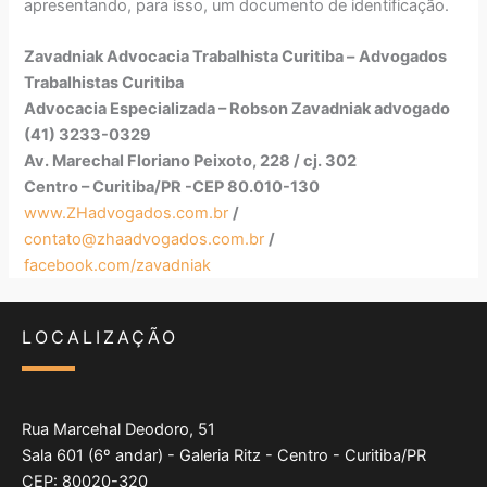
apresentando, para isso, um documento de identificação.
Zavadniak Advocacia Trabalhista Curitiba –
Advogados
Trabalhistas Curitiba
Advocacia Especializada – Robson Zavadniak advogado
(41) 3233-0329
Av. Marechal Floriano Peixoto, 228 / cj. 302
Centro – Curitiba/PR -CEP 80.010-130
www.ZHadvogados.com.br
/
contato@zhaadvogados.com.br
/
facebook.com/zavadniak
LOCALIZAÇÃO
Rua Marcehal Deodoro, 51
Sala 601 (6º andar) - Galeria Ritz - Centro - Curitiba/PR
CEP: 80020-320