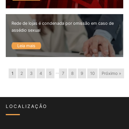
Rede de lojas é condenada por omissão em caso de
assédio sexual
Leia mais
…
1
2
3
4
5
7
8
9
10
Próximo »
LOCALIZAÇÃO