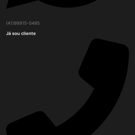
(41)99915-0495
Já sou cliente