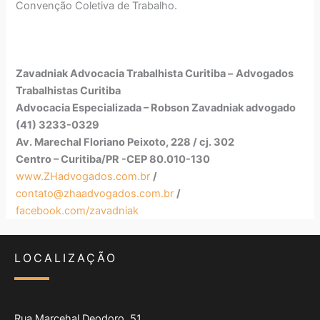
Convenção Coletiva de Trabalho.
Zavadniak Advocacia Trabalhista Curitiba –
Advogados
Trabalhistas Curitiba
Advocacia Especializada – Robson Zavadniak advogado
(41) 3233-0329
Av. Marechal Floriano Peixoto, 228 / cj. 302
Centro – Curitiba/PR -CEP 80.010-130
www.ZHadvogados.com.br
/
contato@zhaadvogados.com.br
/
facebook.com/zavadniak
LOCALIZAÇÃO
Rua Marcehal Deodoro, 51