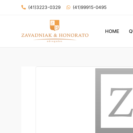
Ir
(41)3223-0329
(41)99915-0495
para
o
conteúdo
HOME
Q