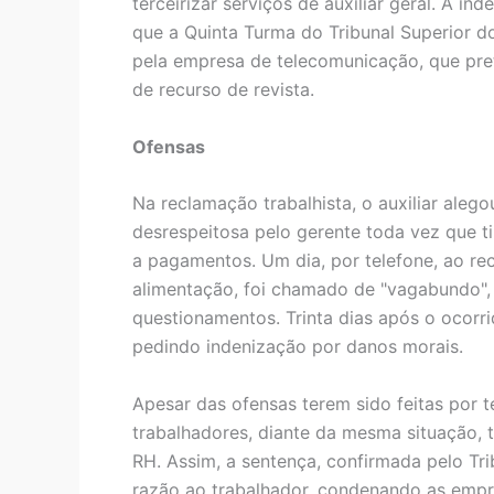
terceirizar serviços de auxiliar geral. A i
que a Quinta Turma do Tribunal Superior d
pela empresa de telecomunicação, que pre
de recurso de revista.
Ofensas
Na reclamação trabalhista, o auxiliar aleg
desrespeitosa pelo gerente toda vez que ti
a pagamentos. Um dia, por telefone, ao re
alimentação, foi chamado de "vagabundo", e
questionamentos. Trinta dias após o ocorr
pedindo indenização por danos morais.
Apesar das ofensas terem sido feitas por
trabalhadores, diante da mesma situação,
RH. Assim, a sentença, confirmada pelo Tri
razão ao trabalhador, condenando as empr