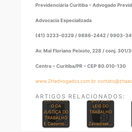
Previdenciária Curitiba – Advogado Previd
Advocacia Especializada
(41) 3233-0329 / 9886-2442 / 9903-3
Av. Mal Floriano Peixoto, 228 / conj. 301/
Centro – Curitiba/PR – CEP 80.010-130
www.ZHadvogados.com.br
contato@zhaad
DIÁRIO
CONSOLIDA
ARTIGOS RELACIONADOS:
ELETRÔNIC
ÇÃO DAS
O DA
LEIS DO
JUSTIÇA DO
TRABALHO
TRABALHO
-
E Caderno…
Zavadniak…