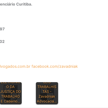
enciário Curitiba.
497
302
vogados.com.br
facebook.com/zavadniak
DIÁRIO
PRINCIPAIS
ELETRÔNIC
LEIS
O DA
TRABALHIS
JUSTIÇA DO
TAS -
TRABALHO
Zavadniak
E Caderno…
Advocacia…