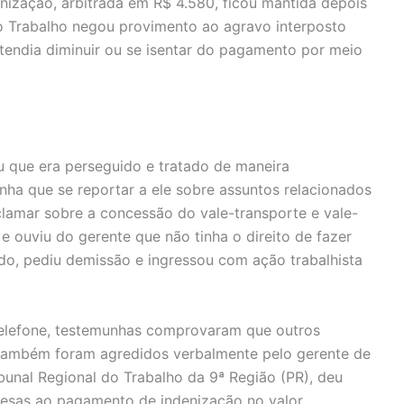
ndenização, arbitrada em R$ 4.580, ficou mantida depois
o Trabalho negou provimento ao agravo interposto
tendia diminuir ou se isentar do pagamento por meio
ou que era perseguido e tratado de maneira
nha que se reportar a ele sobre assuntos relacionados
clamar sobre a concessão do vale-transporte e vale-
 ouviu do gerente que não tinha o direito de fazer
ido, pediu demissão e ingressou com ação trabalhista
 telefone, testemunhas comprovaram que outros
 também foram agredidos verbalmente pelo gerente de
bunal Regional do Trabalho da 9ª Região (PR), deu
esas ao pagamento de indenização no valor