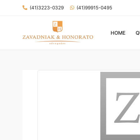
Ir
(41)3223-0329
(41)99915-0495
para
o
conteúdo
HOME
Q