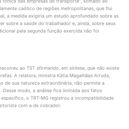
 tônica das empresas de transporte", somado ao
amente caótico de regiões metropolitanas, que flui
onal, a medida exigiria um estudo aprofundado sobre as
r sobre a saúde do trabalhador e, ainda, sobre seus
dicional pela segunda função exercida não foi
ecorreu ao TST afirmando, em síntese, que não existe
efas. A relatora, ministra Kátia Magalhães Arruda,
o de sua natureza extraordinária, não permite a
 Desse modo, a análise fica limitada aos fatos
 específico, o TRT-MG registrou a incompatibilidade
otorista com a de cobrador.