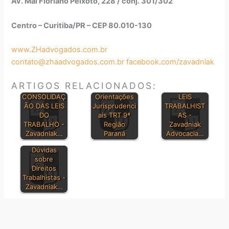
Av. Mal Floriano Peixoto, 228 / conj. 301/302
Centro – Curitiba/PR – CEP 80.010-130
www.ZHadvogados.com.br
contato@zhaadvogados.com.br
facebook.com/zavadniak
ARTIGOS RELACIONADOS:
PRINCIPAIS
CONSOLIDAÇ
Orientações
LEIS
ÃO DAS LEIS
Jurisprudenci
TRABALHIST
DO
ais TRT 9ª
AS -
TRABALHO -
Região
Zavadniak
Zavadniak…
Paraná
Advocacia…
Dúvidas
sobre
Direitos
Trabalhistas -
Zavadniak…