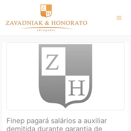
Ir
para
o
conteúdo
Finep pagará salários a auxiliar
demitida durante garantia de