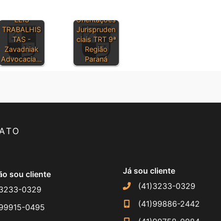
PRINCIPAIS
LEIS
Orientações
TRABALHIS
Jurispruden
TAS -
ciais TRT 9ª
Zavadniak
Região
Advocacia…
Paraná
ATO
Já sou cliente
o sou cliente
(41)3233-0329
)3233-0329
(41)99886-2442
)99915-0495