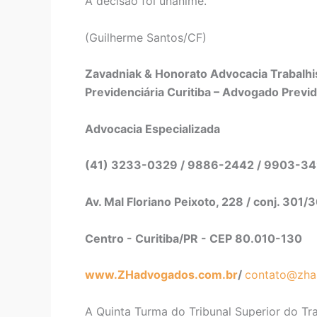
A decisão foi unânime.
(Guilherme Santos/CF)
Zavadniak & Honorato Advocacia Trabalhis
Previdenciária Curitiba – Advogado Previd
Advocacia Especializada
(41) 3233-0329 / 9886-2442 / 9903-3
Av. Mal Floriano Peixoto, 228 / conj. 301/
Centro - Curitiba/PR - CEP 80.010-130
www.ZHadvogados.com.br
/
contato@zha
A Quinta Turma do Tribunal Superior do T