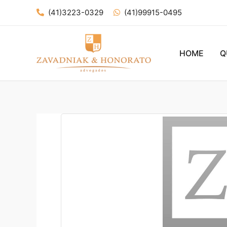
Ir
(41)3223-0329
(41)99915-0495
para
o
conteúdo
HOME
Q