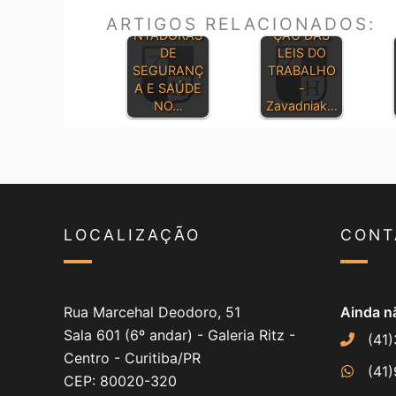
REGULAME
CONSOLIDA
ARTIGOS RELACIONADOS:
NTADORAS
ÇÃO DAS
DE
LEIS DO
SEGURANÇ
TRABALHO
A E SAÚDE
-
NO…
Zavadniak…
LOCALIZAÇÃO
CONT
Rua Marcehal Deodoro, 51
Ainda nã
Sala 601 (6º andar) - Galeria Ritz -
(41
Centro - Curitiba/PR
(41
CEP: 80020-320