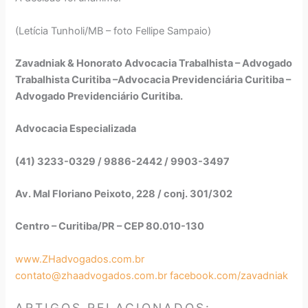
(Letícia Tunholi/MB – foto Fellipe Sampaio)
Zavadniak & Honorato Advocacia Trabalhista – Advogado
Trabalhista Curitiba –Advocacia Previdenciária Curitiba –
Advogado Previdenciário Curitiba.
Advocacia Especializada
(41) 3233-0329 / 9886-2442 / 9903-3497
Av. Mal Floriano Peixoto, 228 / conj. 301/302
Centro – Curitiba/PR – CEP 80.010-130
www.ZHadvogados.com.br
contato@zhaadvogados.com.br
facebook.com/zavadniak
CONSOLIDAÇ
PRINCIPAIS
ÃO DAS LEIS
LEIS
Orientações
DIÁRIO
ARTIGOS RELACIONADOS: