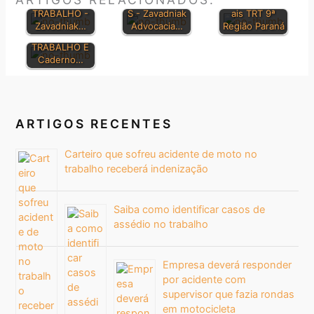
DO
TRABALHISTA
Jurisprudenci
ELETRÔNICO
TRABALHO -
S - Zavadniak
ais TRT 9ª
DA JUSTIÇA
Zavadniak…
Advocacia…
Região Paraná
DO
TRABALHO E
Caderno…
ARTIGOS RECENTES
Carteiro que sofreu acidente de moto no
trabalho receberá indenização
Saiba como identificar casos de
assédio no trabalho
Empresa deverá responder
por acidente com
supervisor que fazia rondas
em motocicleta