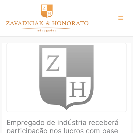
Ir
para
o
conteúdo
Empregado de indústria receberá
participação nos lucros com base