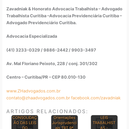
Zavadniak & Honorato Advocacia Trabalhista – Advogado
Trabalhista Curitiba –Advocacia Previdenciária Curitiba –
Advogado Previdenciário Curitiba.
Advocacia Especializada
(41) 3233-0329 / 9886-2442 / 9903-3497
Av. Mal Floriano Peixoto, 228 / conj. 301/302
Centro – Curitiba/PR – CEP 80.010-130
www.ZHadvogados.com.br
contato@zhaadvogados.com.br
facebook.com/zavadniak
ARTIGOS RELACIONADOS:
PRINCIPAIS
CONSOLIDAÇ
Orientações
LEIS
ÃO DAS LEIS
Jurisprudenci
TRABALHIST
DO
ais TRT 9ª
AS -