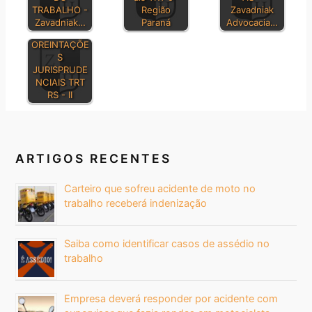
TRABALHO -
Região
Zavadniak
Zavadniak…
Paraná
Advocacia…
OREINTAÇÕE
S
JURISPRUDE
NCIAIS TRT
RS - II
ARTIGOS RECENTES
Carteiro que sofreu acidente de moto no
trabalho receberá indenização
Saiba como identificar casos de assédio no
trabalho
Empresa deverá responder por acidente com