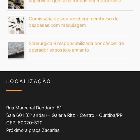
supervisor que fazia rondas em motocicleta
Comissária de voo receberá reembolso de
despesas com maquiagem
Siderúrgica é responsabilizada por câncer de
operador exposto a amianto
LOCALIZAÇÃO
Rua Marcehal Deodoro, 51
Sala 601 (6º andar) - Galeria Ritz - Centro - Curitiba/PR
CEP: 80020-320
Próximo a praça Zacarias