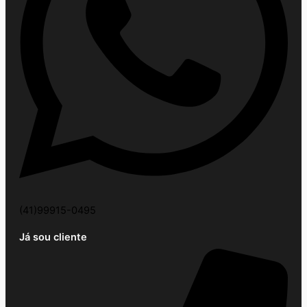
(41)99915-0495
Já sou cliente