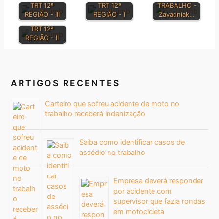
JURISPRUDÊN
TRT 12ª
TRT 12ª
TRABALHO -
CIA e
REGIÃO - III
REGIÃO - I
Zavadniak…
SUMULAS
TRT 12ª
REGIÃO - II
ARTIGOS RECENTES
Carteiro que sofreu acidente de moto no
trabalho receberá indenização
Saiba como identificar casos de
assédio no trabalho
Empresa deverá responder
por acidente com
supervisor que fazia rondas
em motocicleta