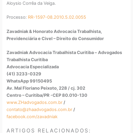
Aloysio Corrêa da Veiga.
Processo:
RR-1597-08.2010.5.02.0055
Zavadniak & Honorato Advocacia Trabalhista,
Previdenciária e Civel – Direito do Consumidor
Zavadniak Advocacia Trabalhista Curitiba –
Advogados
Trabalhista Curitiba
Advocacia Especializada
(41) 3233-0329
WhatsApp 99150495
Av. Mal Floriano Peixoto, 228 / cj. 302
Centro – Curitiba/PR -CEP 80.010-130
www.ZHadvogados.com.br
/
contato@zhaadvogados.com.br
/
BOLETIM DE
BOLETIM DE
facebook.com/zavadniak
JURISPRUDÊN
JURISPRUDÊN
CONSOLIDAÇ
CIA e
CIA e
ÃO DAS LEIS
BOLETIM DE
ARTIGOS RELACIONADOS:
SUMULAS
SUMULAS
DO