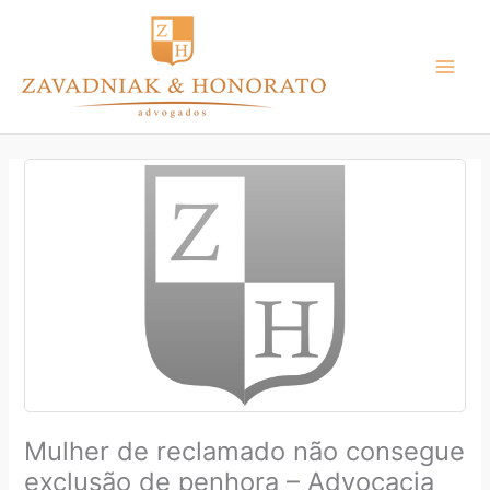
Ir
para
o
conteúdo
Mulher de reclamado não consegue
exclusão de penhora – Advocacia