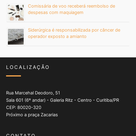
Comissária de voo receberá reembolso de
despesas com maquiagem
Siderúrgica é responsabilizada por câncer de
operador exposto a amianto
LOCALIZAÇÃO
Rua Marcehal Deodoro, 51
Sala 601 (6º andar) - Galeria Ritz - Centro - Curitiba/PR
CEP: 80020-320
Próximo a praça Zacarias
CONTATO