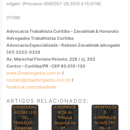
origem. (Processo 0000357-26.2010.5.15.0118)
(17/08)
Advocacia Trabalhista Curitiba – Zavadniak & Honorato
Advogados Trabalhistas Curitiba
Advocacia Especializada – Robson Zavadniak advogado
(41) 3233-0329
Av. Marechal Floriano Peixoto, 228 / cj. 302
Centro – Curitiba/PR -CEP 80.010-130
www.ZHadvogados.com.br
/
contato@zhaadvogados.com.br
/
facebook.com/zavadniak
ARTIGOS RELACIONADOS:
BOLETIM DE
CONSOLIDAÇ
JURISPRUDÊ
OREINTAÇÕE
ÃO DAS LEIS
NCIA do
S
DO
Tribunal
JURISPRUDE
TRABALHO -
Regional da
NCIAIS TRT
Zavadniak…
9ª…
RS - II