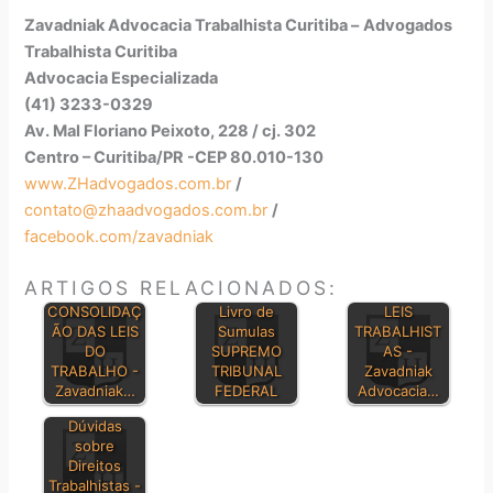
Zavadniak Advocacia Trabalhista Curitiba –
Advogados
Trabalhista Curitiba
Advocacia Especializada
(41) 3233-0329
Av. Mal Floriano Peixoto, 228 / cj. 302
Centro – Curitiba/PR -CEP 80.010-130
www.ZHadvogados.com.br
/
contato@zhaadvogados.com.br
/
facebook.com/zavadniak
ARTIGOS RELACIONADOS:
PRINCIPAIS
CONSOLIDAÇ
Livro de
LEIS
ÃO DAS LEIS
Sumulas
TRABALHIST
DO
SUPREMO
AS -
TRABALHO -
TRIBUNAL
Zavadniak
Zavadniak…
FEDERAL
Advocacia…
Dúvidas
sobre
Direitos
Trabalhistas -