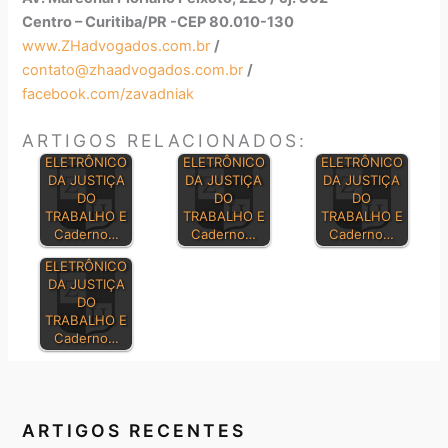
Centro – Curitiba/PR -CEP 80.010-130
www.ZHadvogados.com.br
/
contato@zhaadvogados.com.br
/
facebook.com/zavadniak
ARTIGOS RELACIONADOS:
DIÁRIO
DIÁRIO
DIÁRIO
ELETRÔNICO
ELETRÔNICO
ELETRÔNICO
DA JUSTIÇA
DA JUSTIÇA
DA JUSTIÇA
DO
DO
DO
TRABALHO E
TRABALHO E
TRABALHO E
Caderno…
Caderno…
Caderno…
DIÁRIO
ELETRÔNICO
DA JUSTIÇA
DO
TRABALHO E
Caderno…
ARTIGOS RECENTES