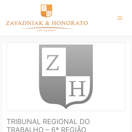
Ir
para
o
conteúdo
TRIBUNAL REGIONAL DO
TRABALHO – 6ª REGIÃO