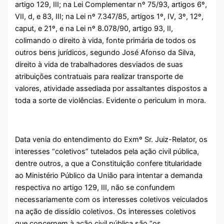
artigo 129, III; na Lei Complementar nº 75/93, artigos 6º,
VII, d, e 83, III; na Lei nº 7.347/85, artigos 1º, IV, 3º, 12º,
caput, e 21º, e na Lei nº 8.078/90, artigo 93, II,
colimando o direito à vida, fonte primária de todos os
outros bens jurídicos, segundo José Afonso da Silva,
direito à vida de trabalhadores desviados de suas
atribuições contratuais para realizar transporte de
valores, atividade assediada por assaltantes dispostos a
toda a sorte de violências. Evidente o periculum in mora.
Data venia do entendimento do Exmº Sr. Juiz-Relator, os
interesses “coletivos” tutelados pela ação civil pública,
dentre outros, a que a Constituição confere titularidade
ao Ministério Público da União para intentar a demanda
respectiva no artigo 129, III, não se confundem
necessariamente com os interesses coletivos veiculados
na ação de dissídio coletivos. Os interesses coletivos
que concernem à ação civil pública são “os