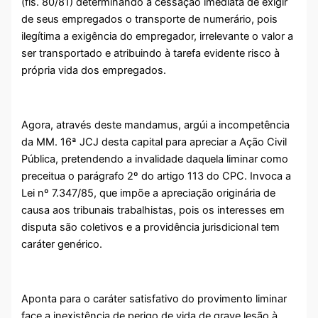
(fls. 80/81) determinando a cessação imediata de exigir
de seus empregados o transporte de numerário, pois
ilegítima a exigência do empregador, irrelevante o valor a
ser transportado e atribuindo à tarefa evidente risco à
própria vida dos empregados.
Agora, através deste mandamus, argúi a incompetência
da MM. 16ª JCJ desta capital para apreciar a Ação Civil
Pública, pretendendo a invalidade daquela liminar como
preceitua o parágrafo 2º do artigo 113 do CPC. Invoca a
Lei nº 7.347/85, que impõe a apreciação originária de
causa aos tribunais trabalhistas, pois os interesses em
disputa são coletivos e a providência jurisdicional tem
caráter genérico.
Aponta para o caráter satisfativo do provimento liminar
face a inexistência de perigo de vida de grave lesão à