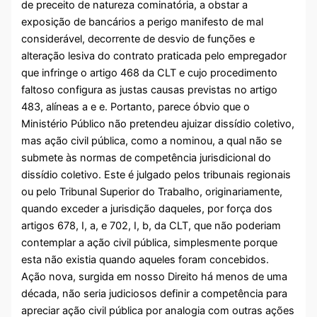
de preceito de natureza cominatória, a obstar a
exposição de bancários a perigo manifesto de mal
considerável, decorrente de desvio de funções e
alteração lesiva do contrato praticada pelo empregador
que infringe o artigo 468 da CLT e cujo procedimento
faltoso configura as justas causas previstas no artigo
483, alíneas a e e. Portanto, parece óbvio que o
Ministério Público não pretendeu ajuizar dissídio coletivo,
mas ação civil pública, como a nominou, a qual não se
submete às normas de competência jurisdicional do
dissídio coletivo. Este é julgado pelos tribunais regionais
ou pelo Tribunal Superior do Trabalho, originariamente,
quando exceder a jurisdição daqueles, por força dos
artigos 678, I, a, e 702, I, b, da CLT, que não poderiam
contemplar a ação civil pública, simplesmente porque
esta não existia quando aqueles foram concebidos.
Ação nova, surgida em nosso Direito há menos de uma
década, não seria judiciosos definir a competência para
apreciar ação civil pública por analogia com outras ações