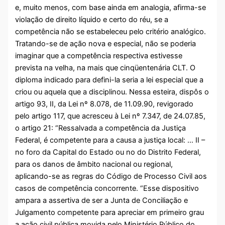
e, muito menos, com base ainda em analogia, afirma-se
violação de direito líquido e certo do réu, se a
competência não se estabeleceu pelo critério analógico.
Tratando-se de ação nova e especial, não se poderia
imaginar que a competência respectiva estivesse
prevista na velha, na mais que cinqüentenária CLT. O
diploma indicado para defini-la seria a lei especial que a
criou ou aquela que a disciplinou. Nessa esteira, dispôs o
artigo 93, II, da Lei nº 8.078, de 11.09.90, revigorado
pelo artigo 117, que acresceu à Lei nº 7.347, de 24.07.85,
o artigo 21: “Ressalvada a competência da Justiça
Federal, é competente para a causa a justiça local: … II –
no foro da Capital do Estado ou no do Distrito Federal,
para os danos de âmbito nacional ou regional,
aplicando-se as regras do Código de Processo Civil aos
casos de competência concorrente. “Esse dispositivo
ampara a assertiva de ser a Junta de Conciliação e
Julgamento competente para apreciar em primeiro grau
a ação civil pública movida pelo Ministério Público do