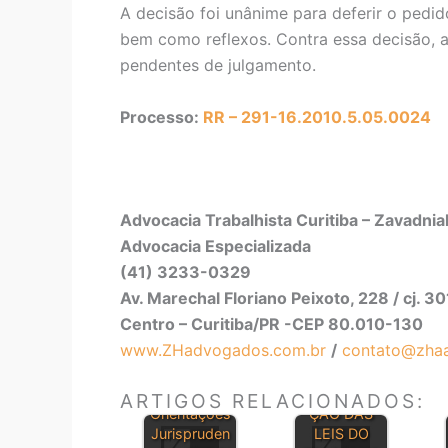
A decisão foi unânime para deferir o pedid
bem como reflexos. Contra essa decisão, 
pendentes de julgamento.
Processo:
RR – 291-16.2010.5.05.0024
Advocacia Trabalhista Curitiba – Zavadni
Advocacia Especializada
(41) 3233-0329
Av. Marechal Floriano Peixoto, 228 / cj. 3
Centro – Curitiba/PR -CEP 80.010-130
www.ZHadvogados.com.br
/
contato@zha
CONSOLIDA
ARTIGOS RELACIONADOS:
Orientações
ÇÃO DAS
Jurispruden
LEIS DO