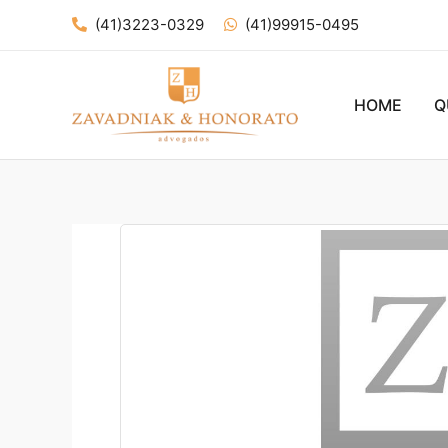
Ir
(41)3223-0329
(41)99915-0495
para
o
conteúdo
HOME
Q