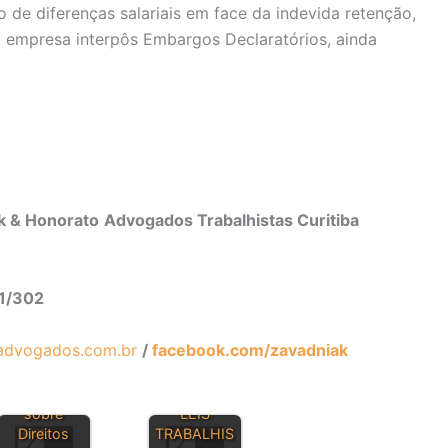
o de diferenças salariais em face da indevida retenção,
a empresa interpôs Embargos Declaratórios, ainda
ak & Honorato
Advogados Trabalhistas Curitiba
01/302
advogados.com.br
/
facebook.com/zavadniak
Dúvidas
PRINCIPAIS
sobre
LEIS
Direitos
TRABALHIS