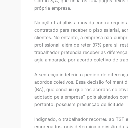
Carmo S/A, que tinha os 10% pagos pelos cl
própria empresa.
Na ação trabalhista movida contra requint
contratado para receber o piso salarial, a
clientes. No entanto, a empresa não cumpri
profissional, além de reter 37% para si, r
trabalhador pretendia receber as diferença
agiu amparada por acordo coletivo de trab
A sentença indeferiu o pedido de diferenç
acordos coletivos. Essa decisão foi mantid
(BA), que concluiu que “os acordos colet
adotado pela empresa”, pois ajustados com 
portanto, possuem presunção de licitude.
Indignado, o trabalhador recorreu ao TST e
empregados, pois determina a divisão da t