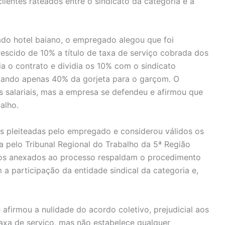
ientes rateados entre o sindicato da categoria e a
ado hotel baiano, o empregado alegou que foi
crescido de 10% a título de taxa de serviço cobrada dos
a o contrato e dividia os 10% com o sindicato
estando apenas 40% da gorjeta para o garçom. O
s salariais, mas a empresa se defendeu e afirmou que
alho.
as pleiteadas pelo empregado e considerou válidos os
a pelo Tribunal Regional do Trabalho da 5ª Região
ivos anexados ao processo respaldam o procedimento
a participação da entidade sindical da categoria e,
 afirmou a nulidade do acordo coletivo, prejudicial aos
axa de serviço, mas não estabelece qualquer