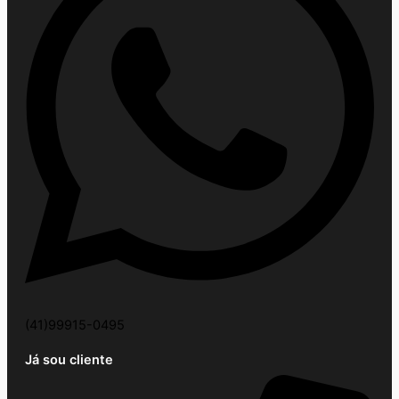
(41)99915-0495
Já sou cliente