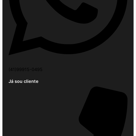
(41)99915-0495
Já sou cliente