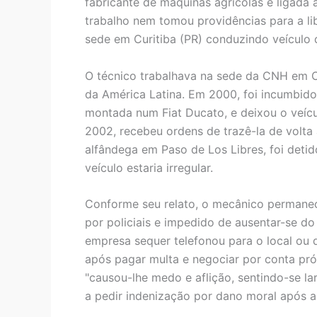
fabricante de máquinas agrícolas e ligada
trabalho nem tomou providências para a l
sede em Curitiba (PR) conduzindo veículo
O técnico trabalhava na sede da CNH em Cur
da América Latina. Em 2000, foi incumbido
montada num Fiat Ducato, e deixou o veícul
2002, recebeu ordens de trazê-la de volta
alfândega em Paso de Los Libres, foi deti
veículo estaria irregular.
Conforme seu relato, o mecânico permanece
por policiais e impedido de ausentar-se do
empresa sequer telefonou para o local ou d
após pagar multa e negociar por conta próp
"causou-lhe medo e aflição, sentindo-se lar
a pedir indenização por dano moral após 