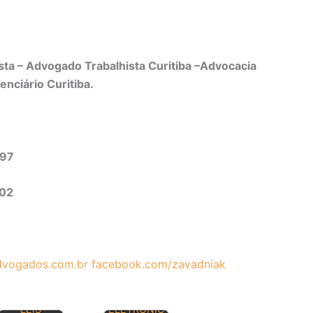
ta – Advogado Trabalhista Curitiba –Advocacia
enciário Curitiba.
497
302
vogados.com.br
facebook.com/zavadniak
PRINCIPAIS
DIÁRIO
LEIS
ELETRÔNIC