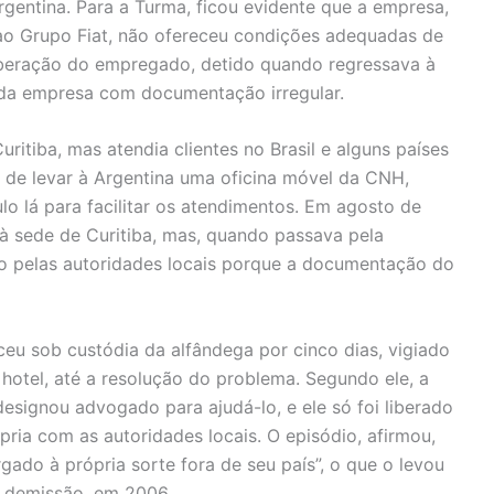
rgentina. Para a Turma, ficou evidente que a empresa,
 ao Grupo Fiat, não ofereceu condições adequadas de
iberação do empregado, detido quando regressava à
 da empresa com documentação irregular.
itiba, mas atendia clientes no Brasil e alguns países
 de levar à Argentina uma oficina móvel da CNH,
o lá para facilitar os atendimentos. Em agosto de
 à sede de Curitiba, mas, quando passava pela
do pelas autoridades locais porque a documentação do
u sob custódia da alfândega por cinco dias, vigiado
 hotel, até a resolução do problema. Segundo ele, a
esignou advogado para ajudá-lo, e ele só foi liberado
ria com as autoridades locais. O episódio, afirmou,
gado à própria sorte fora de seu país”, o que o levou
a demissão, em 2006.