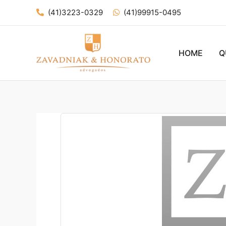
Ir
(41)3223-0329
(41)99915-0495
para
o
conteúdo
HOME
Q