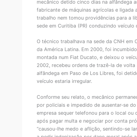
mecânico detido cinco dias na alfândega a
fabricante de máquinas agrícolas e ligada
trabalho nem tomou providências para a l
sede em Curitiba (PR) conduzindo veículo
O técnico trabalhava na sede da CNH em Cur
da América Latina. Em 2000, foi incumbido
montada num Fiat Ducato, e deixou o veícul
2002, recebeu ordens de trazê-la de volta
alfândega em Paso de Los Libres, foi deti
veículo estaria irregular.
Conforme seu relato, o mecânico permanece
por policiais e impedido de ausentar-se do
empresa sequer telefonou para o local ou d
após pagar multa e negociar por conta próp
“causou-lhe medo e aflição, sentindo-se lar
a pedir indenização por dano moral após 