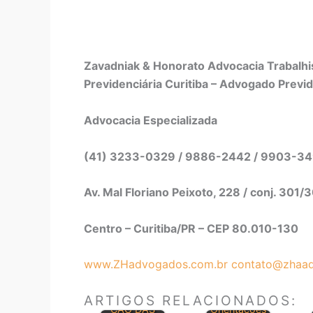
Zavadniak & Honorato Advocacia Trabalhis
Previdenciária Curitiba – Advogado Previd
Advocacia Especializada
(41) 3233-0329 / 9886-2442 / 9903-3
Av. Mal Floriano Peixoto, 228 / conj. 301/
Centro – Curitiba/PR – CEP 80.010-130
www.ZHadvogados.com.br
contato@zhaad
CONSOLIDA
ARTIGOS RELACIONADOS:
ÇÃO DAS
Orientações