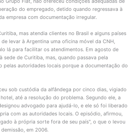
 ao Grupo Fiat, não ofereceu condições adequadas de
iberação do empregado, detido quando regressava à
 da empresa com documentação irregular.
itiba, mas atendia clientes no Brasil e alguns países
 de levar à Argentina uma oficina móvel da CNH,
o lá para facilitar os atendimentos. Em agosto de
 à sede de Curitiba, mas, quando passava pela
do pelas autoridades locais porque a documentação do
u sob custódia da alfândega por cinco dias, vigiado
 hotel, até a resolução do problema. Segundo ele, a
esignou advogado para ajudá-lo, e ele só foi liberado
ria com as autoridades locais. O episódio, afirmou,
gado à própria sorte fora de seu país", o que o levou
a demissão, em 2006.