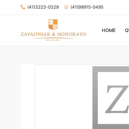
Ir
(41)3223-0329
(41)99915-0495
para
o
conteúdo
HOME
Q