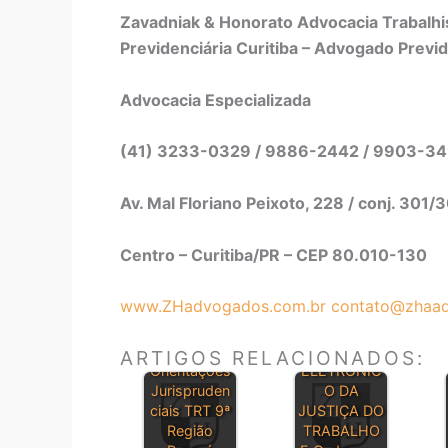
Zavadniak & Honorato Advocacia Trabalhis
Previdenciária Curitiba – Advogado Previd
Advocacia Especializada
(41) 3233-0329 / 9886-2442 / 9903-3
Av. Mal Floriano Peixoto, 228 / conj. 301/
Centro – Curitiba/PR – CEP 80.010-130
www.ZHadvogados.com.br
contato@zhaad
DIÁRIO
ARTIGOS RELACIONADOS:
Orientações
ELETRÔNIC
Jurispruden
O DA
ciais TRT 9ª
JUSTIÇA DO
Região
TRABALHO