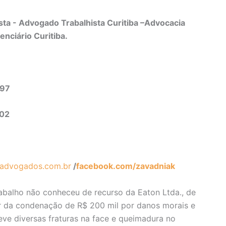
ta - Advogado Trabalhista Curitiba –Advocacia
enciário Curitiba.
497
302
advogados.com.br
/
facebook.com/zavadniak
abalho não conheceu de recurso da Eaton Ltda., de
lor da condenação de R$ 200 mil por danos morais e
ve diversas fraturas na face e queimadura no