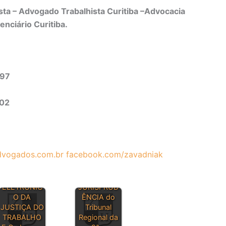
ta – Advogado Trabalhista Curitiba –Advocacia
enciário Curitiba.
497
302
vogados.com.br
facebook.com/zavadniak
DIÁRIO
BOLETIM DE
ELETRÔNIC
JURISPRUD
O DA
ÊNCIA do
JUSTIÇA DO
Tribunal
TRABALHO
Regional da