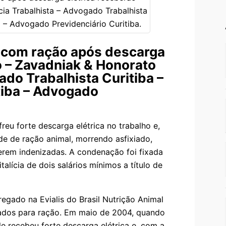
do com ração após descarga
o – Zavadniak & Honorato
do Trabalhista Curitiba –
tiba – Advogado
reu forte descarga elétrica no trabalho e,
e de ração animal, morrendo asfixiado,
serem indenizadas. A condenação foi fixada
lícia de dois salários mínimos a título de
egado na Evialis do Brasil Nutrição Animal
urados para ração. Em maio de 2004, quando
le recebeu forte descarga elétrica e, com a