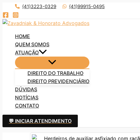
Ir
(41)3223-0329
(41)99915-0495
para
o
conteúdo
HOME
QUEM SOMOS
ATUAÇÃO
DIREITO DO TRABALHO
DIREITO PREVIDENCIÁRIO
DÚVIDAS
NOTÍCIAS
CONTATO
💬 INICIAR ATENDIMENTO