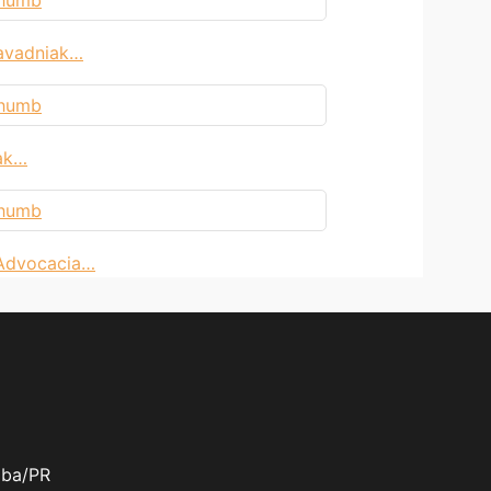
avadniak…
iak…
 Advocacia…
tiba/PR