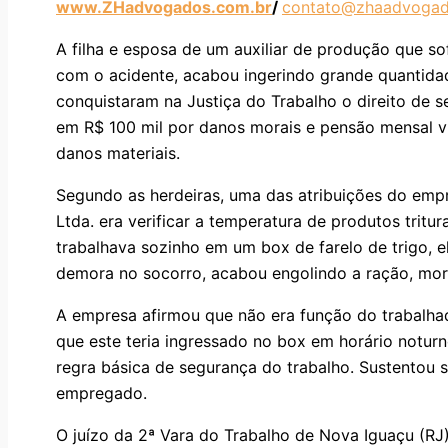
www.ZHadvogados.com.br
/
contato@zhaadvogad
A filha e esposa de um auxiliar de produção que sof
com o acidente, acabou ingerindo grande quantidad
conquistaram na Justiça do Trabalho o direito de 
em R$ 100 mil por danos morais e pensão mensal vita
danos materiais.
Segundo as herdeiras, uma das atribuições do empr
Ltda. era verificar a temperatura de produtos trit
trabalhava sozinho em um box de farelo de trigo, e
demora no socorro, acabou engolindo a ração, morr
A empresa afirmou que não era função do trabalhad
que este teria ingressado no box em horário noturno
regra básica de segurança do trabalho. Sustentou s
empregado.
O juízo da 2ª Vara do Trabalho de Nova Iguaçu (RJ)