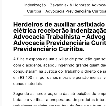
Herdeiros de auxiliar asfixia
elétrica receberão indenizaçã
Advocacia Trabalhista – Advoga
Advocacia Previdenciária Curi
Previdenciário Curitiba.
A filha e esposa de um auxiliar de produção que sof
com o acidente, acabou ingerindo grande quantidad
conquistaram na Justiça do Trabalho o direito de 
em R$ 100 mil por danos morais e pensão mensal vita
danos materiais.
Segundo as herdeiras, uma das atribuições do empr
Ltda. era verificar a temperatura de produtos trit
trabalhava sozinho em um box de farelo de trigo, e