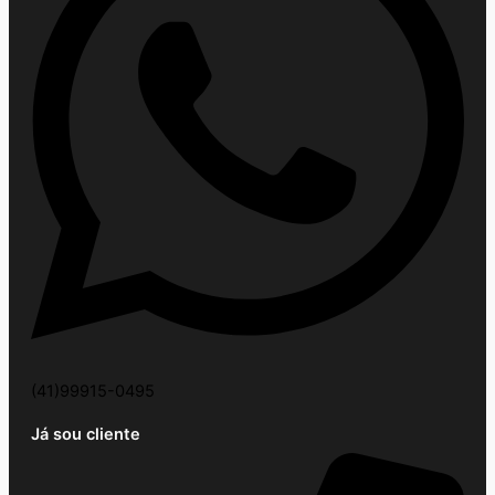
(41)99915-0495
Já sou cliente