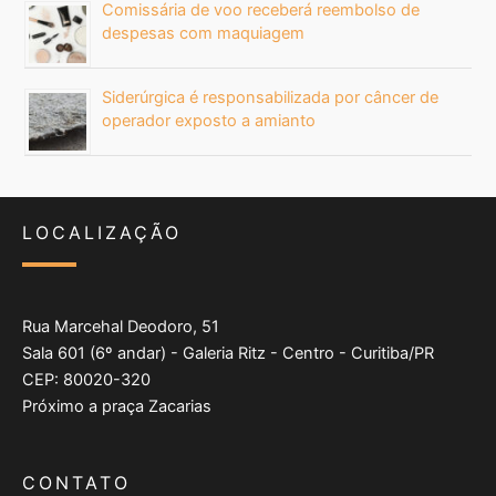
Comissária de voo receberá reembolso de
despesas com maquiagem
Siderúrgica é responsabilizada por câncer de
operador exposto a amianto
LOCALIZAÇÃO
Rua Marcehal Deodoro, 51
Sala 601 (6º andar) - Galeria Ritz - Centro - Curitiba/PR
CEP: 80020-320
Próximo a praça Zacarias
CONTATO