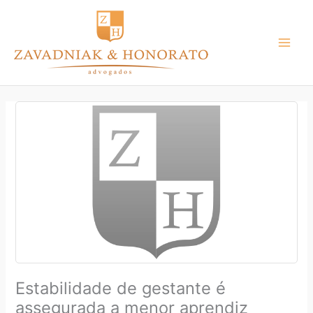
Ir
para
o
conteúdo
Estabilidade de gestante é
assegurada a menor aprendiz