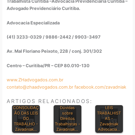
Trabalhista Curitiba –Advocacia Previdenciária Curitiba –
Advogado Previdenciário Curitiba.
Advocacia Especializada
(41) 3233-0329 / 9886-2442 / 9903-3497
Av. Mal Floriano Peixoto, 228 / conj. 301/302
Centro – Curitiba/PR – CEP 80.010-130
www.ZHadvogados.com.br
contato@zhaadvogados.com.br
facebook.com/zavadniak
ARTIGOS RELACIONADOS:
PRINCIPAIS
CONSOLIDAÇ
Dúvidas
LEIS
ÃO DAS LEIS
sobre
TRABALHIST
DO
Direitos
AS -
TRABALHO -
Trabalhistas -
Zavadniak
Zavadniak…
Zavadniak…
Advocacia…