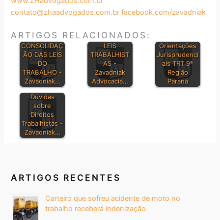
www.ZHadvogados.com.br
contato@zhaadvogados.com.br
facebook.com/zavadniak
ARTIGOS RELACIONADOS:
PRINCIPAIS
CONSOLIDAÇ
LEIS
Orientações
ÃO DAS LEIS
TRABALHIST
Jurisprudenci
DO
AS -
ais TRT 9ª
TRABALHO -
Zavadniak
Região
Zavadniak…
Advocacia…
Paraná
Dúvidas
sobre
Direitos
Trabalhistas -
Zavadniak…
ARTIGOS RECENTES
Carteiro que sofreu acidente de moto no
trabalho receberá indenização