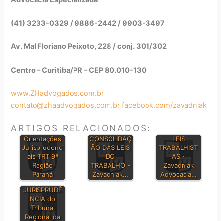
(41) 3233-0329 / 9886-2442 / 9903-3497
Av. Mal Floriano Peixoto, 228 / conj. 301/302
Centro – Curitiba/PR – CEP 80.010-130
www.ZHadvogados.com.br
contato@zhaadvogados.com.br
facebook.com/zavadniak
ARTIGOS RELACIONADOS:
PRINCIPAIS
Orientações
CONSOLIDAÇ
LEIS
Jurisprudenci
ÃO DAS LEIS
TRABALHIST
ais TRT 9ª
DO
AS -
Região
TRABALHO -
Zavadniak
Paraná
Zavadniak…
Advocacia…
BOLETIM DE
JURISPRUDÊ
NCIA do
Tribunal
Regional da