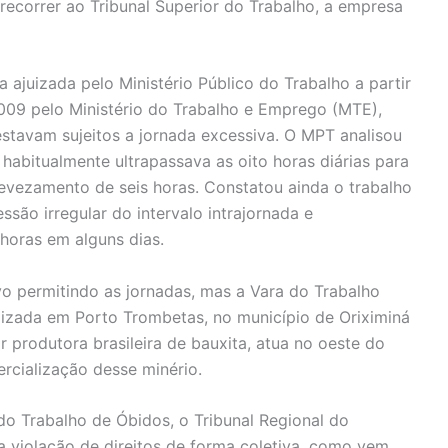
 recorrer ao Tribunal Superior do Trabalho, a empresa
 ajuizada pelo Ministério Público do Trabalho a partir
2009 pelo Ministério do Trabalho e Emprego (MTE),
estavam sujeitos a jornada excessiva. O MPT analisou
 habitualmente ultrapassava as oito horas diárias para
 revezamento de seis horas. Constatou ainda o trabalho
ssão irregular do intervalo intrajornada e
horas em alguns dias.
o permitindo as jornadas, mas a Vara do Trabalho
alizada em Porto Trombetas, no município de Oriximiná
r produtora brasileira de bauxita, atua no oeste do
rcialização desse minério.
o Trabalho de Óbidos, o Tribunal Regional do
a violação de direitos de forma coletiva, como vem