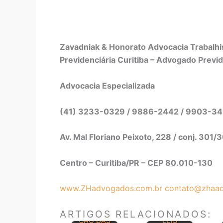
Zavadniak & Honorato Advocacia Trabalhis
Previdenciária Curitiba – Advogado Previd
Advocacia Especializada
(41) 3233-0329 / 9886-2442 / 9903-3
Av. Mal Floriano Peixoto, 228 / conj. 301/
Centro – Curitiba/PR – CEP 80.010-130
www.ZHadvogados.com.br
contato@zhaad
CONSOLIDA
PRINCIPAIS
ARTIGOS RELACIONADOS:
ÇÃO DAS
LEIS