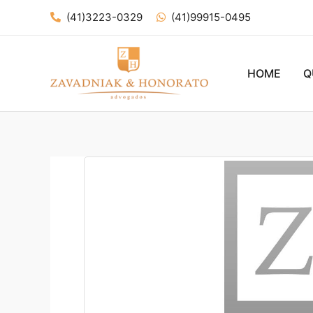
Ir
(41)3223-0329
(41)99915-0495
para
o
conteúdo
HOME
Q