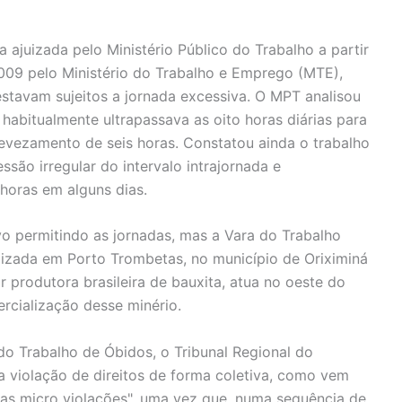
 ajuizada pelo Ministério Público do Trabalho a partir
2009 pelo Ministério do Trabalho e Emprego (MTE),
estavam sujeitos a jornada excessiva. O MPT analisou
 habitualmente ultrapassava as oito horas diárias para
 revezamento de seis horas. Constatou ainda o trabalho
ssão irregular do intervalo intrajornada e
horas em alguns dias.
o permitindo as jornadas, mas a Vara do Trabalho
alizada em Porto Trombetas, no município de Oriximiná
r produtora brasileira de bauxita, atua no oeste do
rcialização desse minério.
o Trabalho de Óbidos, o Tribunal Regional do
a violação de direitos de forma coletiva, como vem
as micro violações", uma vez que, numa sequência de