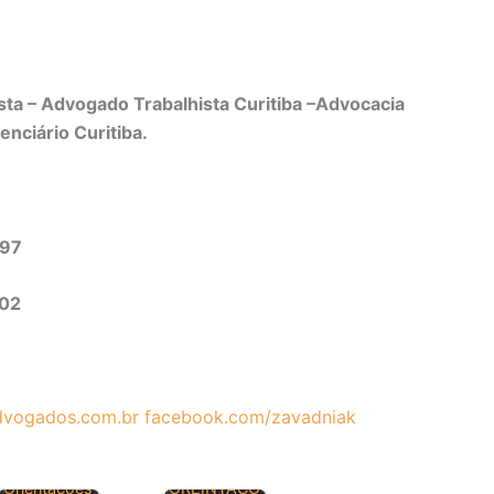
ta – Advogado Trabalhista Curitiba –Advocacia
enciário Curitiba.
497
302
vogados.com.br
facebook.com/zavadniak
Orientações
OREINTAÇÕ