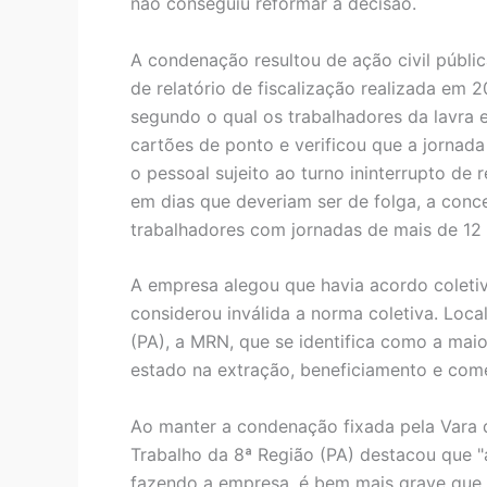
não conseguiu reformar a decisão.
A condenação resultou de ação civil pública
de relatório de fiscalização realizada em 
segundo o qual os trabalhadores da lavra 
cartões de ponto e verificou que a jornada
o pessoal sujeito ao turno ininterrupto de
em dias que deveriam ser de folga, a conce
trabalhadores com jornadas de mais de 12 
A empresa alegou que havia acordo coletiv
considerou inválida a norma coletiva. Loc
(PA), a MRN, que se identifica como a maio
estado na extração, beneficiamento e come
Ao manter a condenação fixada pela Vara d
Trabalho da 8ª Região (PA) destacou que "
fazendo a empresa, é bem mais grave que 