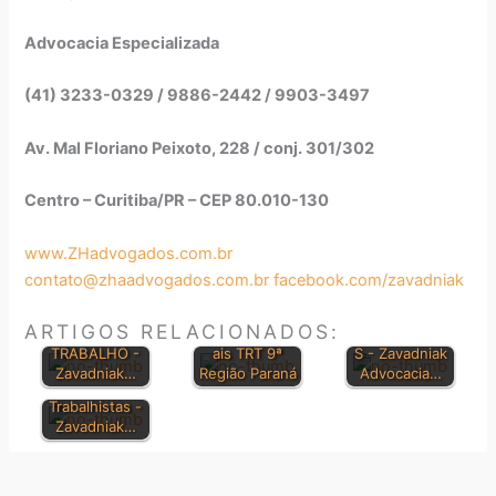
Advocacia Especializada
(41) 3233-0329 / 9886-2442 / 9903-3497
Av. Mal Floriano Peixoto, 228 / conj. 301/302
Centro – Curitiba/PR – CEP 80.010-130
www.ZHadvogados.com.br
contato@zhaadvogados.com.br
facebook.com/zavadniak
CONSOLIDAÇ
PRINCIPAIS
ÃO DAS LEIS
Orientações
LEIS
ARTIGOS RELACIONADOS:
DO
Jurisprudenci
TRABALHISTA
TRABALHO -
ais TRT 9ª
S - Zavadniak
Dúvidas sobre
Zavadniak…
Região Paraná
Advocacia…
Direitos
Trabalhistas -
Zavadniak…