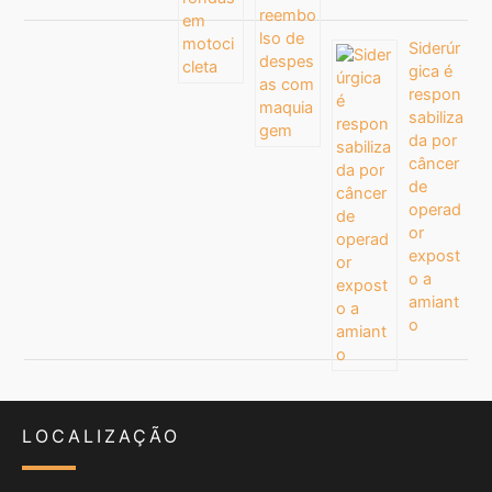
Siderúr
gica é
respon
sabiliza
da por
câncer
de
operad
or
expost
o a
amiant
o
LOCALIZAÇÃO