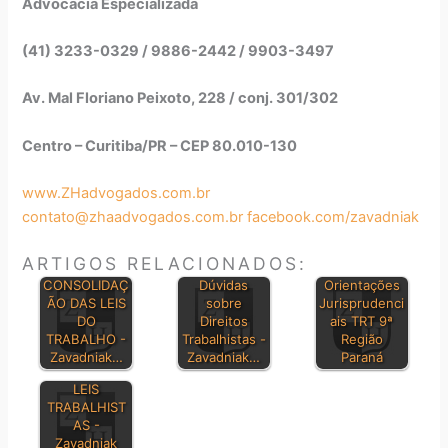
Advocacia Especializada
(41) 3233-0329 / 9886-2442 / 9903-3497
Av. Mal Floriano Peixoto, 228 / conj. 301/302
Centro – Curitiba/PR – CEP 80.010-130
www.ZHadvogados.com.br
contato@zhaadvogados.com.br
facebook.com/zavadniak
ARTIGOS RELACIONADOS:
CONSOLIDAÇ
Dúvidas
Orientações
ÃO DAS LEIS
sobre
Jurisprudenci
DO
Direitos
ais TRT 9ª
TRABALHO -
Trabalhistas -
Região
Zavadniak…
Zavadniak…
Paraná
PRINCIPAIS
LEIS
TRABALHIST
AS -
Zavadniak