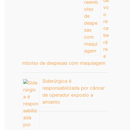
de
vo
o
re
ce
be
rá
re
e
mbolso de despesas com maquiagem
Siderúrgica é
responsabilizada por câncer
de operador exposto a
amianto