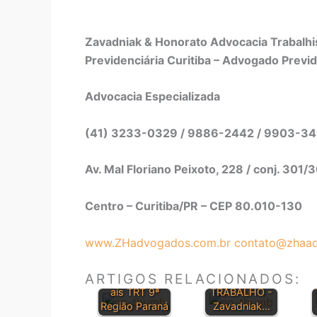
Zavadniak & Honorato Advocacia Trabalhis
Previdenciária Curitiba – Advogado Previd
Advocacia Especializada
(41) 3233-0329 / 9886-2442 / 9903-3
Av. Mal Floriano Peixoto, 228 / conj. 301/
Centro – Curitiba/PR – CEP 80.010-130
www.ZHadvogados.com.br
contato@zhaad
CONSOLIDAÇ
Orientações
ÃO DAS LEIS
ARTIGOS RELACIONADOS:
Jurisprudenci
DO
ais TRT 9ª
TRABALHO -
Região Paraná
Zavadniak…