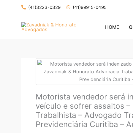
Ir
(41)3223-0329
(41)99915-0495
para
o
conteúdo
HOME
Q
Motorista vendedor será i
veículo e sofrer assaltos
Trabalhista – Advogado Tra
Previdenciária Curitiba – 