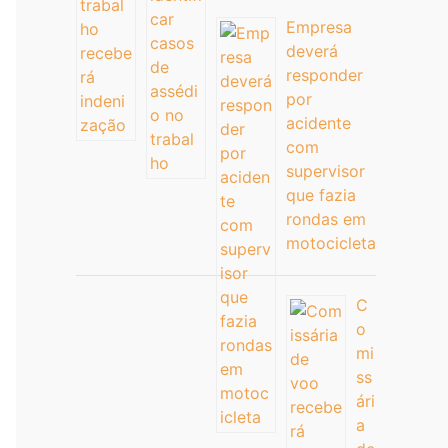
Empresa
deverá
responder
por
acidente
com
supervisor
que fazia
rondas em
motocicleta
C
o
mi
ss
ári
a