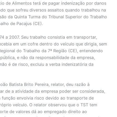
rcio de Alimentos terá de pagar indenização por danos
ado que sofreu diversos assaltos quando trabalhou na
ão da Quinta Turma do Tribunal Superior do Trabalho
alho de Pacajus (CE).
4 a 2007. Seu trabalho consistia em transportar,
ecebia em um cofre dentro do veículo que dirigia, sem
Regional do Trabalho da 7ª Região (CE), entendendo
pública, e não da responsabilidade da empresa,
ão é de risco, excluiu a verba indenizatória da
ão Batista Brito Pereira, relator, deu razão à
r de a atividade da empresa poder ser considerada,
a função envolvia risco devido ao transporte de
róprio veículo. O relator observou que o TST tem
orte de valores dá ao empregado direito ao