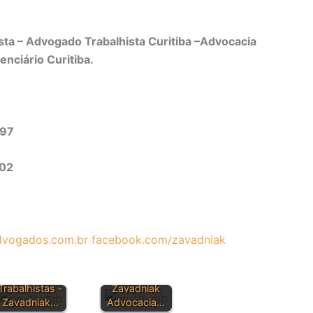
ta – Advogado Trabalhista Curitiba –Advocacia
enciário Curitiba.
497
302
PRINCIPAIS
vogados.com.br
facebook.com/zavadniak
LEIS
Dúvidas
TRABALHIST
sobre Direitos
AS -
Trabalhistas -
Zavadniak
Zavadniak…
Advocacia…