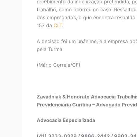
recebimento da indenização pretendida, por
trabalho, como ocorreu no caso. Ressaltou
dos empregados, o que encontra respaldo no
157 da
CLT
.
A decisão foi um unânime, e a empresa o
pela Turma.
(Mário Correia/CF)
Zavadniak & Honorato Advocacia Trabalhis
Previdenciária Curitiba – Advogado Previd
Advocacia Especializada
(41) 3233-0329 / 9886-2442 / 9903-3