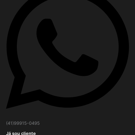
(41)99915-0495
Já sou cliente