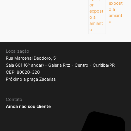
expost
o a
amiant
o
Localização
Rua Marcehal Deodoro, 51
Sala 601 (6º andar) - Galeria Ritz - Centro - Curitiba/PR
CEP: 80020-320
Próximo a praça Zacarias
Contato
Ainda não sou cliente