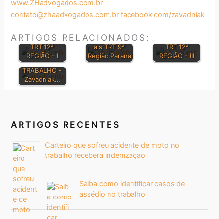
www.ZHadvogados.com.br
BOLETIM DE
BOLETIM DE
contato@zhaadvogados.com.br
facebook.com/zavadniak
JURISPRUDÊN
JURISPRUDÊN
CIA e
Orientações
CIA e
ARTIGOS RELACIONADOS:
SUMULAS
Jurisprudenci
SUMULAS
CONSOLIDAÇ
TRT 12ª
ais TRT 9ª
TRT 12ª
ÃO DAS LEIS
REGIÃO - I
Região Paraná
REGIÃO - III
DO
TRABALHO -
Zavadniak…
ARTIGOS RECENTES
Carteiro que sofreu acidente de moto no
trabalho receberá indenização
Saiba como identificar casos de
assédio no trabalho