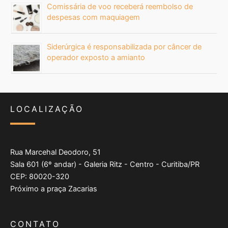
Comissária de voo receberá reembolso de
despesas com maquiagem
Siderúrgica é responsabilizada por câncer de
operador exposto a amianto
LOCALIZAÇÃO
Rua Marcehal Deodoro, 51
Sala 601 (6º andar) - Galeria Ritz - Centro - Curitiba/PR
CEP: 80020-320
Próximo a praça Zacarias
CONTATO