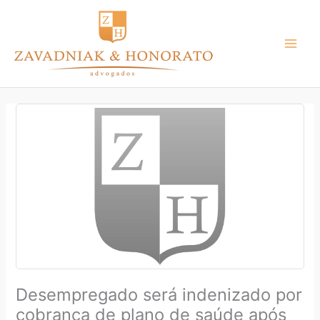
Ir
para
o
conteúdo
Desempregado será indenizado por
cobrança de plano de saúde após