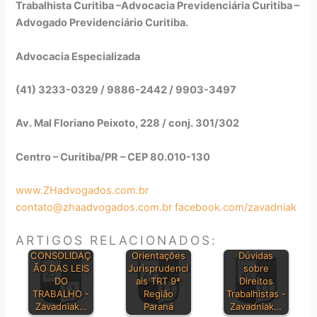
Trabalhista Curitiba –Advocacia Previdenciária Curitiba –
Advogado Previdenciário Curitiba.
Advocacia Especializada
(41) 3233-0329 / 9886-2442 / 9903-3497
Av. Mal Floriano Peixoto, 228 / conj. 301/302
Centro – Curitiba/PR – CEP 80.010-130
www.ZHadvogados.com.br
contato@zhaadvogados.com.br
facebook.com/zavadniak
ARTIGOS RELACIONADOS:
CONSOLIDAÇ
Orientações
Dúvidas
ÃO DAS LEIS
Jurisprudenci
sobre
DO
ais TRT 9ª
Direitos
TRABALHO -
Região
Trabalhistas -
Zavadniak…
Paraná
Zavadniak…
PRINCIPAIS