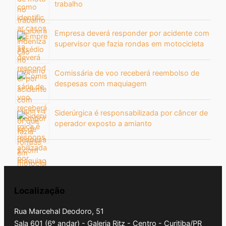
trabalho
Empresa deverá responder por acidente com
supervisor que fazia rondas em motocicleta
Comissária de voo receberá reembolso de
despesas com maquiagem
Siderúrgica é responsabilizada por câncer de
operador exposto a amianto
Localização
Rua Marcehal Deodoro, 51
Sala 601 (6º andar) - Galeria Ritz - Centro - Curitiba/PR