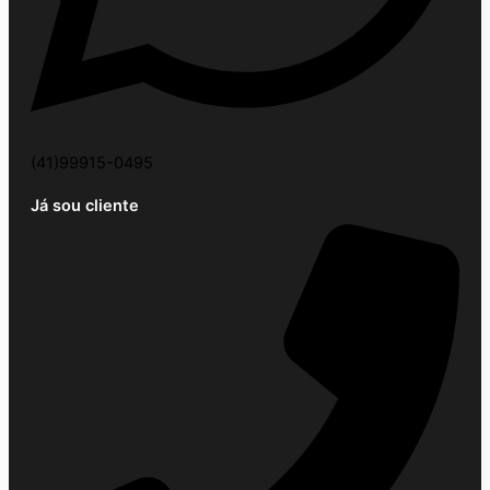
(41)99915-0495
Já sou cliente