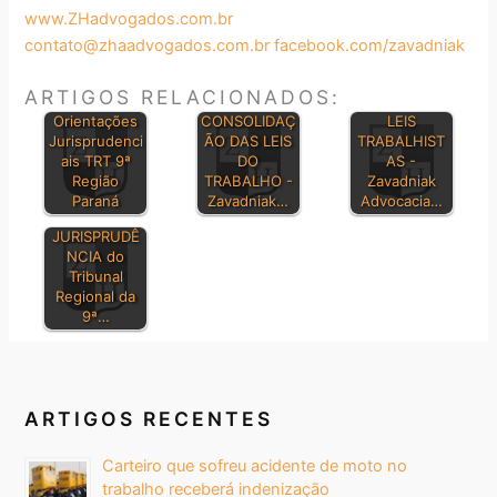
www.ZHadvogados.com.br
contato@zhaadvogados.com.br
facebook.com/zavadniak
ARTIGOS RELACIONADOS:
PRINCIPAIS
Orientações
CONSOLIDAÇ
LEIS
Jurisprudenci
ÃO DAS LEIS
TRABALHIST
ais TRT 9ª
DO
AS -
Região
TRABALHO -
Zavadniak
Paraná
Zavadniak…
Advocacia…
BOLETIM DE
JURISPRUDÊ
NCIA do
Tribunal
Regional da
9ª…
ARTIGOS RECENTES
Carteiro que sofreu acidente de moto no
trabalho receberá indenização