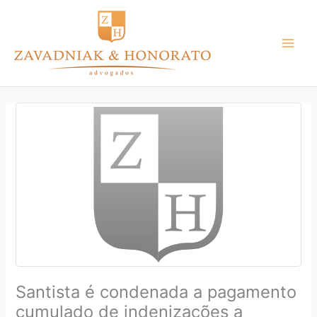
Ir
para
o
conteúdo
Santista é condenada a pagamento
cumulado de indenizações a