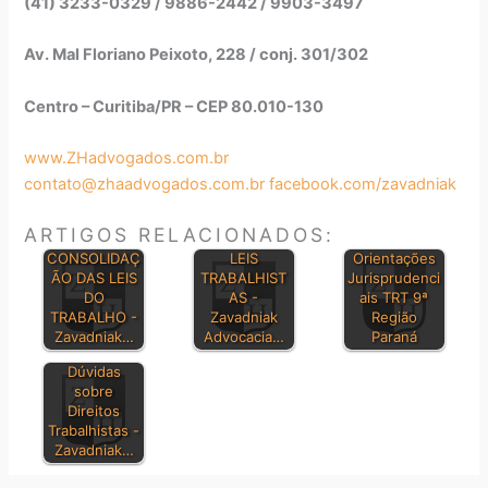
(41) 3233-0329 / 9886-2442 / 9903-3497
Av. Mal Floriano Peixoto, 228 / conj. 301/302
Centro – Curitiba/PR – CEP 80.010-130
www.ZHadvogados.com.br
contato@zhaadvogados.com.br
facebook.com/zavadniak
ARTIGOS RELACIONADOS:
PRINCIPAIS
CONSOLIDAÇ
LEIS
Orientações
ÃO DAS LEIS
TRABALHIST
Jurisprudenci
DO
AS -
ais TRT 9ª
TRABALHO -
Zavadniak
Região
Zavadniak…
Advocacia…
Paraná
Dúvidas
sobre
Direitos
Trabalhistas -
Zavadniak…