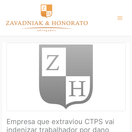
Ir
para
o
conteúdo
Empresa que extraviou CTPS vai
indenizar trabalhador por dano