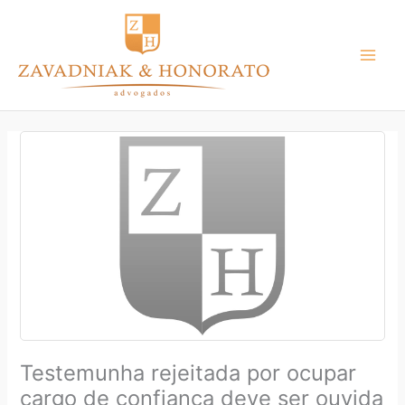
Ir
para
o
conteúdo
Testemunha rejeitada por ocupar
cargo de confiança deve ser ouvida