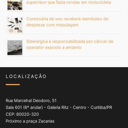
supervisor que fazia rondas em motocicleta
Comissária de voo receberá reembolso de
despesas com maquiagem
Siderúrgica é responsabilizada por câncer de
operador exposto a amianto
LOCALIZAÇÃO
Rua Marcehal Deodoro, 51
Sala 601 (6º andar) - Galeria Ritz - Centro - Curitiba/PR
CEP: 80020-320
Próximo a praça Zacarias