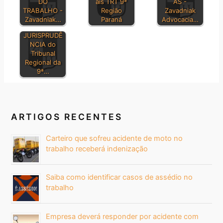
DO
ais TRT 9ª
AS -
TRABALHO -
Região
Zavadniak
Zavadniak…
Paraná
Advocacia…
BOLETIM DE
JURISPRUDÊ
NCIA do
Tribunal
Regional da
9ª…
ARTIGOS RECENTES
Carteiro que sofreu acidente de moto no
trabalho receberá indenização
Saiba como identificar casos de assédio no
trabalho
Empresa deverá responder por acidente com