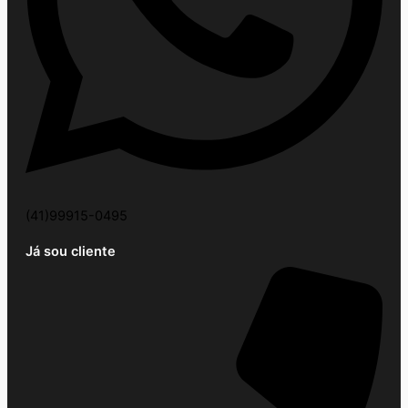
(41)99915-0495
Já sou cliente