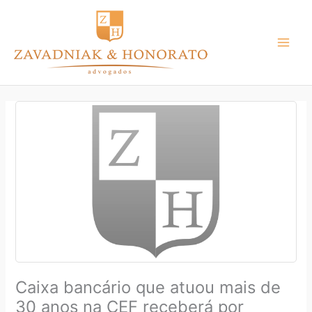
Ir
para
o
conteúdo
Caixa bancário que atuou mais de
30 anos na CEF receberá por