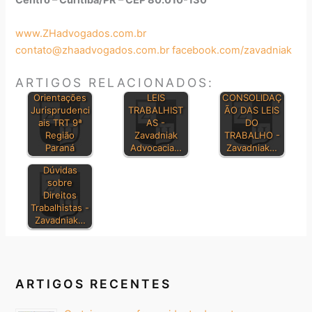
Centro – Curitiba/PR – CEP 80.010-130
www.ZHadvogados.com.br
contato@zhaadvogados.com.br
facebook.com/zavadniak
ARTIGOS RELACIONADOS:
PRINCIPAIS
Orientações
LEIS
CONSOLIDAÇ
Jurisprudenci
TRABALHIST
ÃO DAS LEIS
ais TRT 9ª
AS -
DO
Região
Zavadniak
TRABALHO -
Paraná
Advocacia…
Zavadniak…
Dúvidas
sobre
Direitos
Trabalhistas -
Zavadniak…
ARTIGOS RECENTES