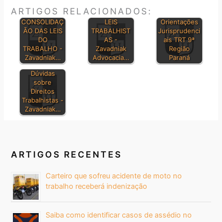
ARTIGOS RELACIONADOS:
PRINCIPAIS
CONSOLIDAÇ
LEIS
Orientações
ÃO DAS LEIS
TRABALHIST
Jurisprudenci
DO
AS -
ais TRT 9ª
TRABALHO -
Zavadniak
Região
Zavadniak…
Advocacia…
Paraná
Dúvidas
sobre
Direitos
Trabalhistas -
Zavadniak…
ARTIGOS RECENTES
Carteiro que sofreu acidente de moto no
trabalho receberá indenização
Saiba como identificar casos de assédio no