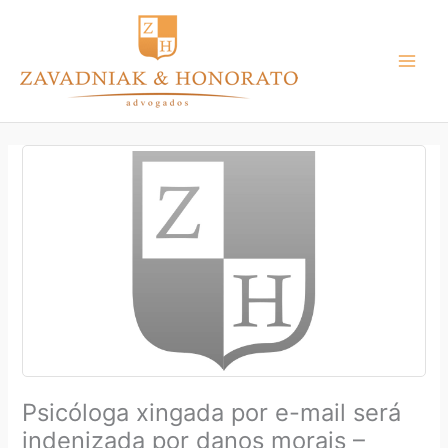
Ir
para
o
conteúdo
Psicóloga xingada por e-mail será
indenizada por danos morais –