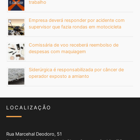
trabalho
Empresa deverá responder por acidente com
supervisor que fazia rondas em motocicleta
Comissária de voo receberá reembolso de
despesas com maquiagem
Siderúrgica é responsabilizada por câncer de
operador exposto a amianto
LOCALIZAÇÃO
Rua Marcehal Deodoro, 51