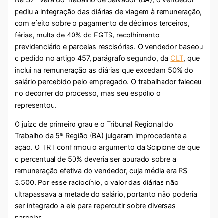
Na 37ª Vara do Trabalho de Salvador (BA), o vendedor
pediu a integração das diárias de viagem à remuneração,
com efeito sobre o pagamento de décimos terceiros,
férias, multa de 40% do FGTS, recolhimento
previdenciário e parcelas rescisórias. O vendedor baseou
o pedido no artigo 457, parágrafo segundo, da
CLT
, que
inclui na remuneração as diárias que excedam 50% do
salário percebido pelo empregado. O trabalhador faleceu
no decorrer do processo, mas seu espólio o
representou.
O juízo de primeiro grau e o Tribunal Regional do
Trabalho da 5ª Região (BA) julgaram improcedente a
ação. O TRT confirmou o argumento da Scipione de que
o percentual de 50% deveria ser apurado sobre a
remuneração efetiva do vendedor, cuja média era R$
3.500. Por esse raciocínio, o valor das diárias não
ultrapassava a metade do salário, portanto não poderia
ser integrado a ele para repercutir sobre diversas
parcelas.