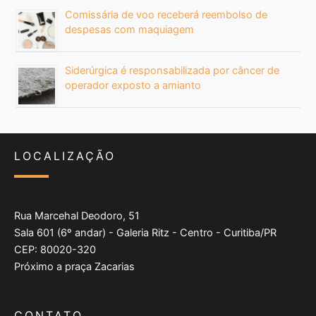
Comissária de voo receberá reembolso de
despesas com maquiagem
Siderúrgica é responsabilizada por câncer de
operador exposto a amianto
LOCALIZAÇÃO
Rua Marcehal Deodoro, 51
Sala 601 (6º andar) - Galeria Ritz - Centro - Curitiba/PR
CEP: 80020-320
Próximo a praça Zacarias
CONTATO