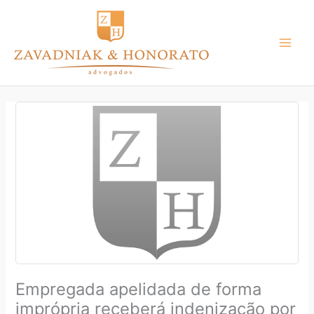
Ir
para
o
conteúdo
Empregada apelidada de forma
imprópria receberá indenização por