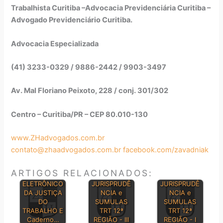
Trabalhista Curitiba –Advocacia Previdenciária Curitiba –
Advogado Previdenciário Curitiba.
Advocacia Especializada
(41) 3233-0329 / 9886-2442 / 9903-3497
Av. Mal Floriano Peixoto, 228 / conj. 301/302
Centro – Curitiba/PR – CEP 80.010-130
www.ZHadvogados.com.br
contato@zhaadvogados.com.br
facebook.com/zavadniak
ARTIGOS RELACIONADOS:
DIÁRIO
BOLETIM DE
BOLETIM DE
ELETRÔNICO
JURISPRUDÊ
JURISPRUDÊ
DA JUSTIÇA
NCIA e
NCIA e
DO
SUMULAS
SUMULAS
TRABALHO E
TRT 12ª
TRT 12ª
Caderno…
REGIÃO - III
REGIÃO - I