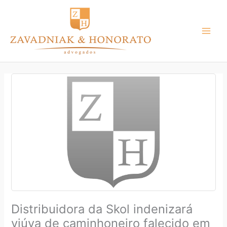
Ir
para
o
conteúdo
Distribuidora da Skol indenizará
viúva de caminhoneiro falecido em