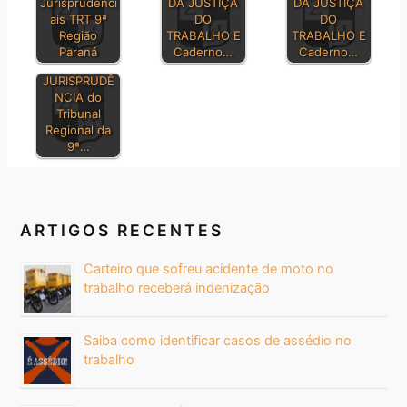
Jurisprudenci
DA JUSTIÇA
DA JUSTIÇA
ais TRT 9ª
DO
DO
Região
TRABALHO E
TRABALHO E
Paraná
Caderno…
Caderno…
BOLETIM DE
JURISPRUDÊ
NCIA do
Tribunal
Regional da
9ª…
ARTIGOS RECENTES
Carteiro que sofreu acidente de moto no
trabalho receberá indenização
Saiba como identificar casos de assédio no
trabalho