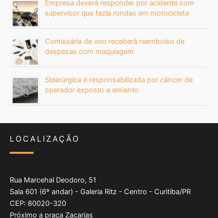
Empresa deverá responder por acidente com
supervisor que fazia rondas em motocicleta
Comissária de voo receberá reembolso de
despesas com maquiagem
Siderúrgica é responsabilizada por câncer de
operador exposto a amianto
LOCALIZAÇÃO
Rua Marcehal Deodoro, 51
Sala 601 (6º andar) - Galeria Ritz - Centro - Curitiba/PR
CEP: 80020-320
Próximo a praça Zacarias